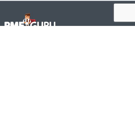
Leader en solutions d'intelligence
d'affaires pour maximiser la
performance de votre entreprise.
(opens in a new tab)
(opens in a new tab)
Produits
Services
À qui s’adresse PME Guru?
Qui sommes-nous