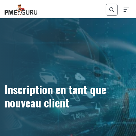
Passer
Passer
au
au
contenu
pied
principal
de
page
Inscription en tant que
nouveau client